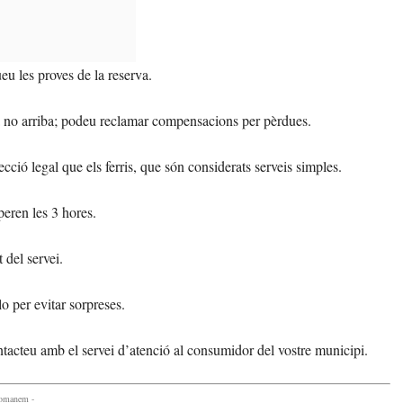
u les proves de la reserva.
 no arriba; podeu reclamar compensacions per pèrdues.
cció legal que els ferris, que són considerats serveis simples.
eren les 3 hores.
 del servei.
lo per evitar sorpreses.
ntacteu amb el servei d’atenció al consumidor del vostre municipi.
comanem -