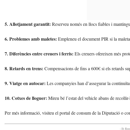
5. Allotjament garantit:
Reserveu només en llocs fiables i mantingue
6. Problemes amb maletes:
Empleneu el document PIR si la maleta
7. Diferències entre creuers i ferris:
Els creuers ofereixen més prote
8. Retards en trens:
Compensacions de fins a 600€ si els retards sup
9. Viatge en autocar:
Les companyies han d’assegurar la continuïtat
10. Cotxes de lloguer:
Mireu bé l’estat del vehicle abans de recollir-
Per més informació, visiteu el portal de consum de la Diputació o co
- Et Re