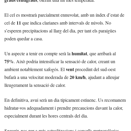
El cel es mostrarà parcialment ennuvolat, amb un índex d’estat de
11
cel de
que indica clarianes amb intervals de núvols. No
s’esperen precipitacions al llarg del dia, per tant els paraigües
poden quedar a casa.
humitat
Un aspecte a tenir en compte serà la
, que arribarà al
75%
. Això podria intensificar la sensació de calor, creant un
vent
ambient notablement xafogós. El
procedint del sud-oest
20 km/h
bufarà a una velocitat moderada de
, ajudant a alleujar
lleugerament la sensació de calor.
En definitiva, avui serà un dia típicament estiuenc. Us recomanem
hidratar-vos adequadament i prendre precaucions davant la calor,
especialment durant les hores centrals del dia.
Segueix-nos per a més actualitzacions i consells meteorològics.