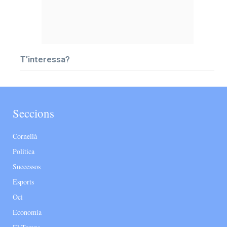
T’interessa?
Seccions
Cornellà
Política
Successos
Esports
Oci
Economia