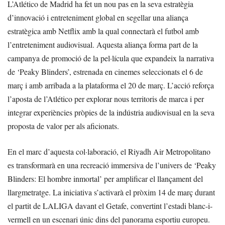
L’Atlético de Madrid ha fet un nou pas en la seva estratègia
d’innovació i entreteniment global en segellar una aliança
estratègica amb Netflix amb la qual connectarà el futbol amb
l’entreteniment audiovisual. Aquesta aliança forma part de la
campanya de promoció de la pel·lícula que expandeix la narrativa
de ‘Peaky Blinders’, estrenada en cinemes seleccionats el 6 de
març i amb arribada a la plataforma el 20 de març. L’acció reforça
l’aposta de l’Atlético per explorar nous territoris de marca i per
integrar experiències pròpies de la indústria audiovisual en la seva
proposta de valor per als aficionats.
En el marc d’aquesta col·laboració, el Riyadh Air Metropolitano
es transformarà en una recreació immersiva de l’univers de ‘Peaky
Blinders: El hombre inmortal’ per amplificar el llançament del
llargmetratge. La iniciativa s’activarà el pròxim 14 de març durant
el partit de LALIGA davant el Getafe, convertint l’estadi blanc-i-
vermell en un escenari únic dins del panorama esportiu europeu.