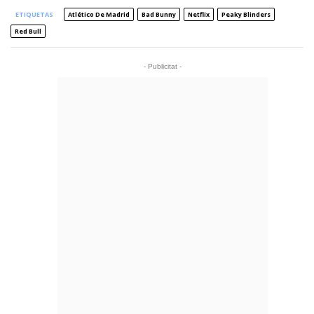
ETIQUETAS
Atlético De Madrid
Bad Bunny
Netflix
Peaky Blinders
Red Bull
- Publicitat -