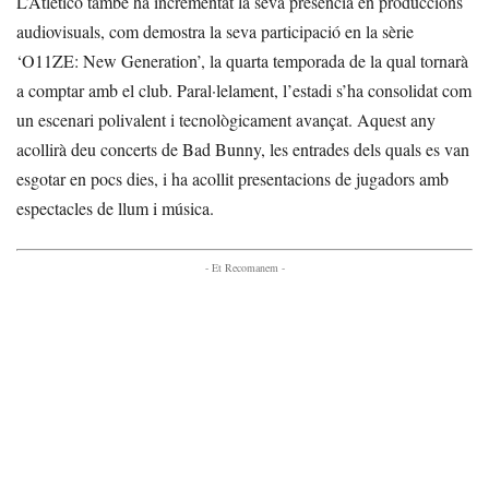
L’Atlético també ha incrementat la seva presència en produccions
audiovisuals, com demostra la seva participació en la sèrie
‘O11ZE: New Generation’, la quarta temporada de la qual tornarà
a comptar amb el club. Paral·lelament, l’estadi s’ha consolidat com
un escenari polivalent i tecnològicament avançat. Aquest any
acollirà deu concerts de Bad Bunny, les entrades dels quals es van
esgotar en pocs dies, i ha acollit presentacions de jugadors amb
espectacles de llum i música.
- Et Recomanem -