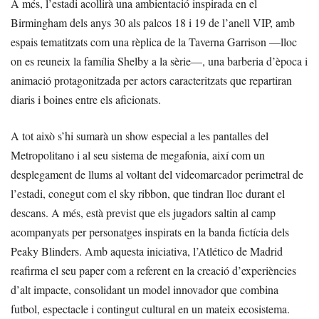
A més, l’estadi acollirà una ambientació inspirada en el
Birmingham dels anys 30 als palcos 18 i 19 de l’anell VIP, amb
espais tematitzats com una rèplica de la Taverna Garrison —lloc
on es reuneix la família Shelby a la sèrie—, una barberia d’època i
animació protagonitzada per actors caracteritzats que repartiran
diaris i boines entre els aficionats.
A tot això s’hi sumarà un show especial a les pantalles del
Metropolitano i al seu sistema de megafonia, així com un
desplegament de llums al voltant del videomarcador perimetral de
l’estadi, conegut com el sky ribbon, que tindran lloc durant el
descans. A més, està previst que els jugadors saltin al camp
acompanyats per personatges inspirats en la banda fictícia dels
Peaky Blinders. Amb aquesta iniciativa, l’Atlético de Madrid
reafirma el seu paper com a referent en la creació d’experiències
d’alt impacte, consolidant un model innovador que combina
futbol, espectacle i contingut cultural en un mateix ecosistema.