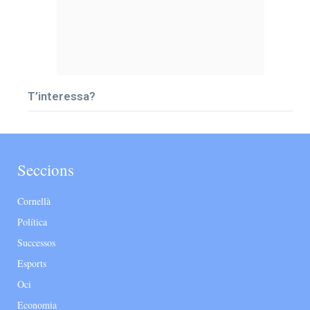
T’interessa?
Seccions
Cornellà
Política
Successos
Esports
Oci
Economia