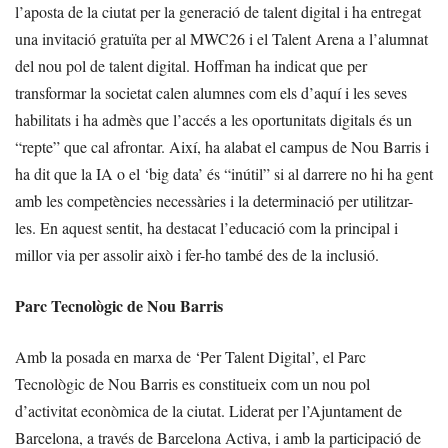
l’aposta de la ciutat per la generació de talent digital i ha entregat
una invitació gratuïta per al MWC26 i el Talent Arena a l’alumnat
del nou pol de talent digital. Hoffman ha indicat que per
transformar la societat calen alumnes com els d’aquí i les seves
habilitats i ha admès que l’accés a les oportunitats digitals és un
“repte” que cal afrontar. Així, ha alabat el campus de Nou Barris i
ha dit que la IA o el ‘big data’ és “inútil” si al darrere no hi ha gent
amb les competències necessàries i la determinació per utilitzar-
les. En aquest sentit, ha destacat l’educació com la principal i
millor via per assolir això i fer-ho també des de la inclusió.
Parc Tecnològic de Nou Barris
Amb la posada en marxa de ‘Per Talent Digital’, el Parc
Tecnològic de Nou Barris es constitueix com un nou pol
d’activitat econòmica de la ciutat. Liderat per l’Ajuntament de
Barcelona, a través de Barcelona Activa, i amb la participació de