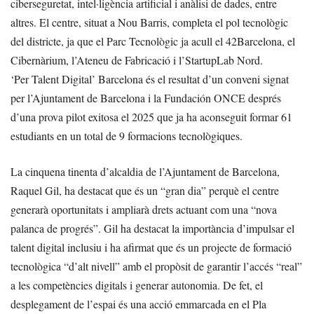
ciberseguretat, intel·ligència artificial i anàlisi de dades, entre
altres. El centre, situat a Nou Barris, completa el pol tecnològic
del districte, ja que el Parc Tecnològic ja acull el 42Barcelona, el
Cibernàrium, l’Ateneu de Fabricació i l’StartupLab Nord.
‘Per Talent Digital’ Barcelona és el resultat d’un conveni signat
per l’Ajuntament de Barcelona i la Fundación ONCE després
d’una prova pilot exitosa el 2025 que ja ha aconseguit formar 61
estudiants en un total de 9 formacions tecnològiques.
La cinquena tinenta d’alcaldia de l’Ajuntament de Barcelona,
Raquel Gil, ha destacat que és un “gran dia” perquè el centre
generarà oportunitats i ampliarà drets actuant com una “nova
palanca de progrés”. Gil ha destacat la importància d’impulsar el
talent digital inclusiu i ha afirmat que és un projecte de formació
tecnològica “d’alt nivell” amb el propòsit de garantir l’accés “real”
a les competències digitals i generar autonomia. De fet, el
desplegament de l’espai és una acció emmarcada en el Pla