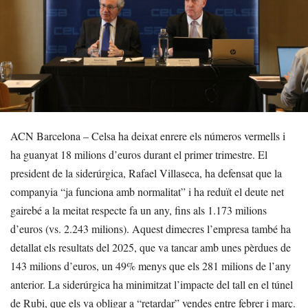
ACN Barcelona – Celsa ha deixat enrere els números vermells i
ha guanyat 18 milions d’euros durant el primer trimestre. El
president de la siderúrgica, Rafael Villaseca, ha defensat que la
companyia “ja funciona amb normalitat” i ha reduït el deute net
gairebé a la meitat respecte fa un any, fins als 1.173 milions
d’euros (vs. 2.243 milions). Aquest dimecres l’empresa també ha
detallat els resultats del 2025, que va tancar amb unes pèrdues de
143 milions d’euros, un 49% menys que els 281 milions de l’any
anterior. La siderúrgica ha minimitzat l’impacte del tall en el túnel
de Rubi, que els va obligar a “retardar” vendes entre febrer i març.