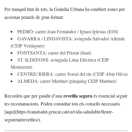
Per tranquil·litat de tots, la Guàrdia Urbana ha establert zones per
accionar petards de gran format:
PEDRÓ: carrer Joan Fernández / Ignasi Iglesias (EOI)
GAVARRA / LINDAVISTA: avinguda Salvador Allende
(CEIP Verdaguer)
FONTSANTA: carrer del Priorat (final)
ST. ILDEFONS: avinguda Línia Elèctrica (CEIP
Montserrat)
CENTRE/ RIERA: carrer Sorral del riu (CEIP Abat Oliva)
ALMEDA: carrer Martinet (pàrquing CEIP Martinet)
revetlla segura
Recordeu que per gaudir d’una
és essencial seguir
les recomanacions. Podeu consultar tots els consells necessaris
[aquí](https://canalsalut.gencat.cat/ca/vida-saludable/lleure-
seguretat/revetlles/).