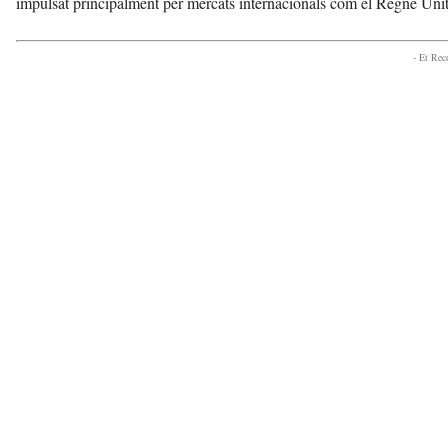
impulsat principalment per mercats internacionals com el Regne Unit,
- Et Re