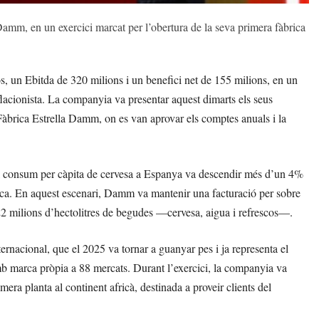
 Damm, en un exercici marcat per l’obertura de la seva primera fàbrica
 un Ebitda de 320 milions i un benefici net de 155 milions, en un
nflacionista. La companyia va presentar aquest dimarts els seus
 Fàbrica Estrella Damm, on es van aprovar els comptes anuals i la
el consum per càpita de cervesa a Espanya va descendir més d’un 4%
mica. En aquest escenari, Damm va mantenir una facturació per sobre
 22 milions d’hectolitres de begudes —cervesa, aigua i refrescos—.
ternacional, que el 2025 va tornar a guanyar pes i ja representa el
 marca pròpia a 88 mercats. Durant l’exercici, la companyia va
era planta al continent africà, destinada a proveir clients del