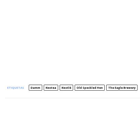
ETIQUETAS
Damm
Nestea
Nestlé
Old Speckled Hen
The Eagle Brewery