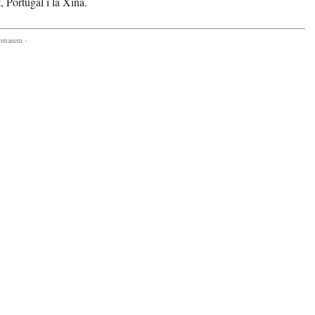
 Portugal i la Xina.
comanem -