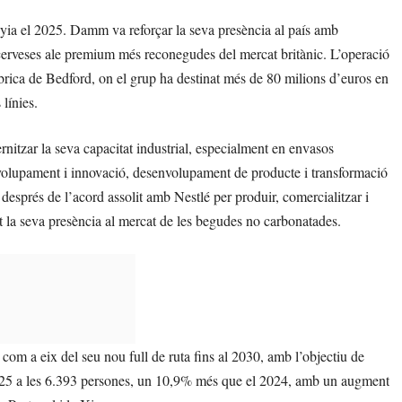
nyia el 2025. Damm va reforçar la seva presència al país amb
cerveses ale premium més reconegudes del mercat britànic. L’operació
àbrica de Bedford, on el grup ha destinat més de 80 milions d’euros en
línies.
itzar la seva capacitat industrial, especialment en envasos
nvolupament i innovació, desenvolupament de producte i transformació
després de l’acord assolit amb Nestlé per produir, comercialitzar i
nt la seva presència al mercat de les begudes no carbonatades.
om a eix del seu nou full de ruta fins al 2030, amb l’objectiu de
l 2025 a les 6.393 persones, un 10,9% més que el 2024, amb un augment