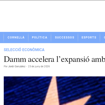
N
CORNELLÀ
POLÍTICA
SUCCESSOS
ESPORTS
o
t
í
SELECCIÓ ECONÒMICA
c
Damm accelera l’expansió amb n
i
e
Por
Jordi González
-
23 de juny de 2026
s
d
e
C
o
r
n
e