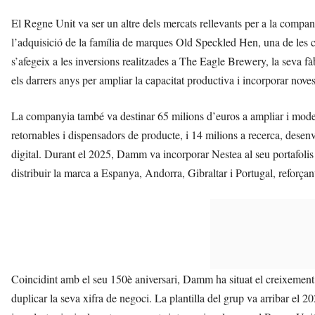
El Regne Unit va ser un altre dels mercats rellevants per a la compa
l’adquisició de la família de marques Old Speckled Hen, una de les 
s’afegeix a les inversions realitzades a The Eagle Brewery, la seva f
els darrers anys per ampliar la capacitat productiva i incorporar noves 
La companyia també va destinar 65 milions d’euros a ampliar i modern
retornables i dispensadors de producte, i 14 milions a recerca, dese
digital. Durant el 2025, Damm va incorporar Nestea al seu portafolis 
distribuir la marca a Espanya, Andorra, Gibraltar i Portugal, reforça
Coincidint amb el seu 150è aniversari, Damm ha situat el creixement c
duplicar la seva xifra de negoci. La plantilla del grup va arribar e