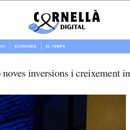
OCI
ECONOMIA
EL TEMPS
oves inversions i creixement in