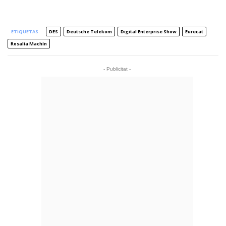
ETIQUETAS
DES
Deutsche Telekom
Digital Enterprise Show
Eurecat
Rosalía Machín
- Publicitat -