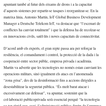
apuntant també al futur dels eixams de drons i a la capacitat
d’aquests sistemes per repartir-se tasques i reorganitzar-se. En la
mateixa línia, Antonio Martín, IoT Global Business Development
Manager a Deutsche Telekom IoT, va destacar que “l’escenari de
conflictes ha canviat totalment” i que la defensa ha de recolzar-se
en innovacions civils, satèl·lits i noves capacitats de connectivitat.
D’acord amb els experts, el gran repte passa ara per reforçar la
resiliència, el comandament i control, la protecció de la dada i la
cooperació entre sector públic, empresa privada i acadèmia.
Martín va advertir que les tecnologies no només estan canviant les
operacions militars, sinó igualment els atacs en l’anomenada
“zona grisa”, des de la desinformació fins a accions dirigides a
desestabilitzar la seguretat pública. “És molt barat atacar i
excessivament car defensar”, va apuntar, sostenint que la
col·laboració publicoprivada serà essencial perquè “la tecnologia
va tan ràpid que, avui, l’administració pública depèn de l’empresa