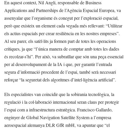
En aquest context, Nil Angli, responsable de Business
Applications and Partnerships de l’Agència Espacial Europea, va
assenyalar que l’organisme és conegut per l’exploració espacial,
però que existeix un element cada vegada més rellevant: “Utilitzar
els actius espacials per crear resiliència en les nostres empreses”.
Al seu parer, els satèl·lits ja formen part de totes les operacions
crítiques, ja que “l’única manera de comptar amb totes les dades
és recolzar-s’hi”. Per això, va subratllar que són una peça essencial
per al desenvolupament de la IA i que, per garantir l’entrada
segura d’informació procedent de l’espai, també serà necessari
reforçar “la seguretat dels algoritmes d’intel·ligència artificial”.
Els especialistes van coincidir que la sobirania tecnològica, la
regulació i la col·laboració internacional seran claus per protegir
l’espai com a infraestructura estratègica. Francisco Gallardo,
enginyer de Global Navigation Satellite System a l’empresa
aeroespacial alemanya DLR GfR mbH, va apuntar que “el