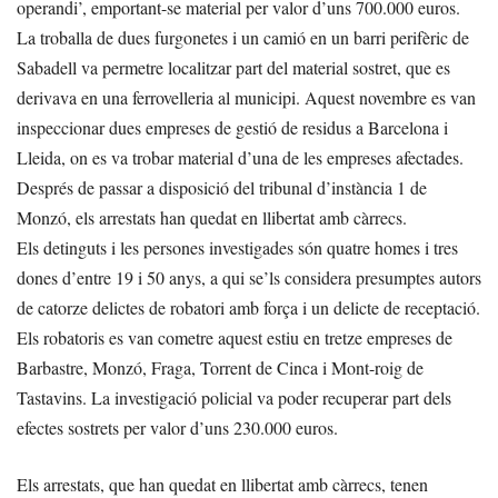
operandi’, emportant-se material per valor d’uns 700.000 euros.
La troballa de dues furgonetes i un camió en un barri perifèric de
Sabadell va permetre localitzar part del material sostret, que es
derivava en una ferrovelleria al municipi. Aquest novembre es van
inspeccionar dues empreses de gestió de residus a Barcelona i
Lleida, on es va trobar material d’una de les empreses afectades.
Després de passar a disposició del tribunal d’instància 1 de
Monzó, els arrestats han quedat en llibertat amb càrrecs.
Els detinguts i les persones investigades són quatre homes i tres
dones d’entre 19 i 50 anys, a qui se’ls considera presumptes autors
de catorze delictes de robatori amb força i un delicte de receptació.
Els robatoris es van cometre aquest estiu en tretze empreses de
Barbastre, Monzó, Fraga, Torrent de Cinca i Mont-roig de
Tastavins. La investigació policial va poder recuperar part dels
efectes sostrets per valor d’uns 230.000 euros.
Els arrestats, que han quedat en llibertat amb càrrecs, tenen