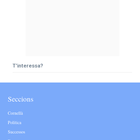
T’interessa?
Seccions
Cornellà
Política
Successos