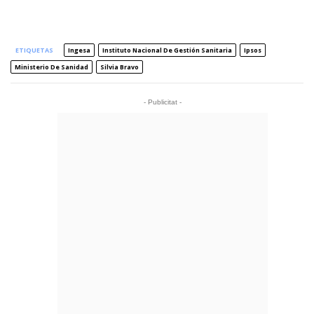
ETIQUETAS
Ingesa
Instituto Nacional De Gestión Sanitaria
Ipsos
Ministerio De Sanidad
Silvia Bravo
- Publicitat -