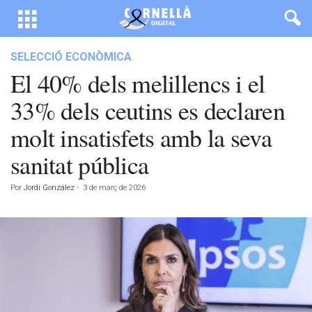
SELECCIÓ ECONÒMICA
El 40% dels melillencs i el
33% dels ceutins es declaren
molt insatisfets amb la seva
sanitat pública
Por
Jordi González
-
3 de març de 2026