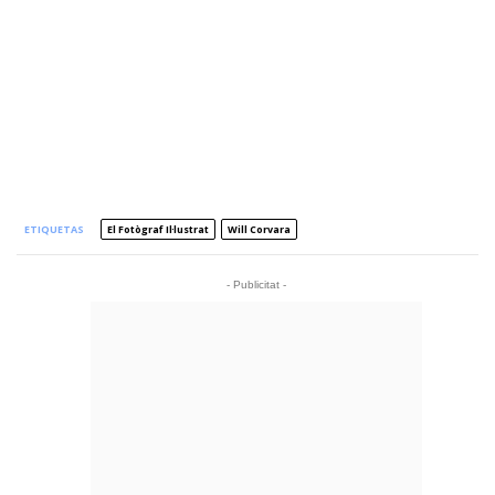
ETIQUETAS
El Fotògraf Il·lustrat
Will Corvara
- Publicitat -