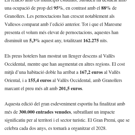
95%
88%
una ocupació de prop del
, en contrast amb el
de
Granollers. Les pernoctacions han crescut notablement als
Vallesos comparat amb l’edició anterior. Tot i que el Maresme
presenta el volum més elevat de pernoctacions, aquestes han
5,3%
162.275
disminuït un
aquest any, totalitzant
nits.
Els preus hotelers han mostrat un lleuger descens al Vallès
Occidental, mentre que han augmentat en altres regions. El cost
167,2 euros
mitjà d’una habitació doble ha arribat a
al Vallès
155,4 euros
Oriental, i a
al Vallès Occidental, amb Granollers
201,5 euros
marcant el preu més alt amb
.
Aquesta edició del gran esdeveniment esportiu ha finalitzat amb
300.000 entrades venudes
més de
, subratllant un impacte
significatiu per al territori i el sector turístic. El Gran Premi, que se
celebra cada dos anys, es tornarà a organitzar el 2028.