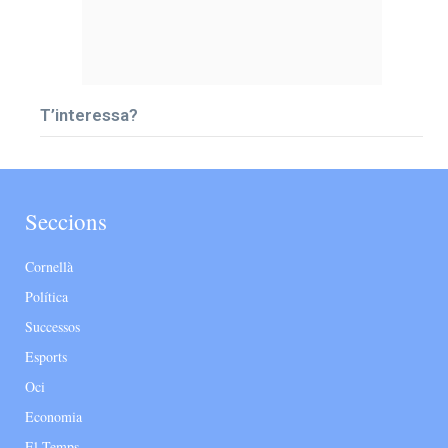
T’interessa?
Seccions
Cornellà
Política
Successos
Esports
Oci
Economia
El Temps