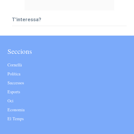
T’interessa?
Seccions
Cornellà
Política
Successos
Esports
Oci
Economia
El Temps