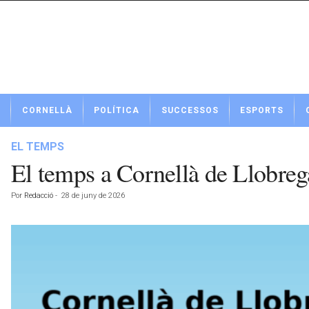
N
CORNELLÀ
POLÍTICA
SUCCESSOS
ESPORTS
o
t
í
EL TEMPS
c
El temps a Cornellà de Llobreg
i
e
Por
Redacció
-
28 de juny de 2026
s
d
e
C
o
r
n
e