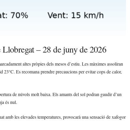
e Llobregat – 28 de juny de 2026
marcadament altes pròpies dels mesos d’estiu. Les màximes assoliran
id 23°C. Es recomana prendre precaucions per evitar cops de calor,
bertura de núvols molt baixa. Els amants del sol podran gaudir d’un
ja és nul.
binat amb les elevades temperatures, provocarà una sensació de xafogor