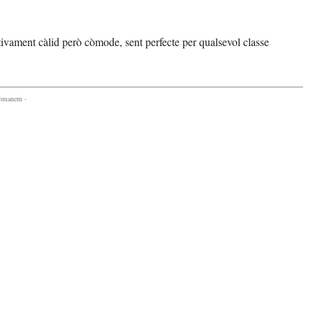
ativament càlid però còmode, sent perfecte per qualsevol classe
comanem -