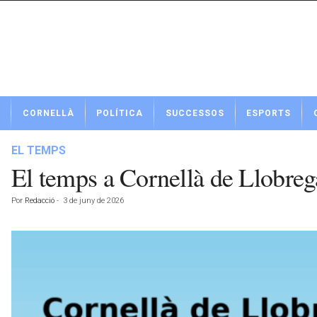
N
CORNELLÀ
POLÍTICA
SUCCESSOS
ESPORTS
o
t
í
EL TEMPS
c
El temps a Cornellà de Llobreg
i
e
Por
Redacció
-
3 de juny de 2026
s
d
e
C
o
r
n
e