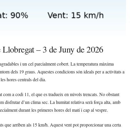
e Llobregat – 3 de Juny de 2026
agradables i un cel parcialment cobert. La temperatura màxima
torn dels 19 graus. Aquestes condicions són ideals per a activitats a
les hores centrals del dia.
at com a codi 11, el que es tradueix en núvols trencats. No obstant
em disfrutar d’un clima sec. La humitat relativa serà força alta, amb
ecialment durant les primeres hores del matí i cap al vespre.
ats que arriben als 15 km/h. Aquest vent pot proporcionar una certa