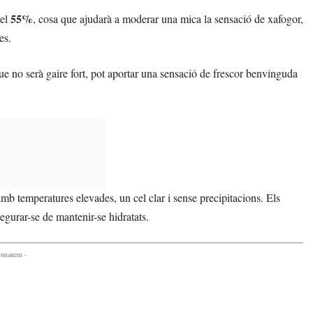
55%
del
, cosa que ajudarà a moderar una mica la sensació de xafogor,
es.
que no serà gaire fort, pot aportar una sensació de frescor benvinguda
mb temperatures elevades, un cel clar i sense precipitacions. Els
ssegurar-se de mantenir-se hidratats.
comanem -