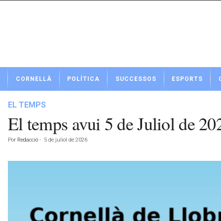
N
CORNELLÀ
POLÍTICA
SUCCESSOS
ESPORTS
o
t
í
EL TEMPS
c
El temps avui 5 de Juliol de 2
i
e
Por
Redacció
-
5 de juliol de 2026
s
d
e
C
o
r
n
e