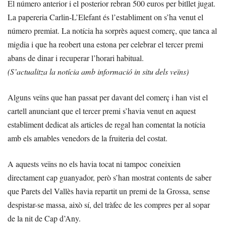
El número anterior i el posterior rebran 500 euros per bitllet jugat.
La papereria Carlin-L’Elefant és l’establiment on s’ha venut el
número premiat. La notícia ha sorprès aquest comerç, que tanca al
migdia i que ha reobert una estona per celebrar el tercer premi
abans de dinar i recuperar l’horari habitual.
(S’actualitza la notícia amb informació in situ dels veïns)
Alguns veïns que han passat per davant del comerç i han vist el
cartell anunciant que el tercer premi s’havia venut en aquest
establiment dedicat als articles de regal han comentat la notícia
amb els amables venedors de la fruiteria del costat.
A aquests veïns no els havia tocat ni tampoc coneixien
directament cap guanyador, però s’han mostrat contents de saber
que Parets del Vallès havia repartit un premi de la Grossa, sense
despistar-se massa, això sí, del tràfec de les compres per al sopar
de la nit de Cap d’Any.