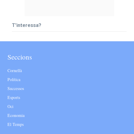
T’interessa?
Seccions
Cornellà
Política
Successos
Esports
Oci
Economia
El Temps