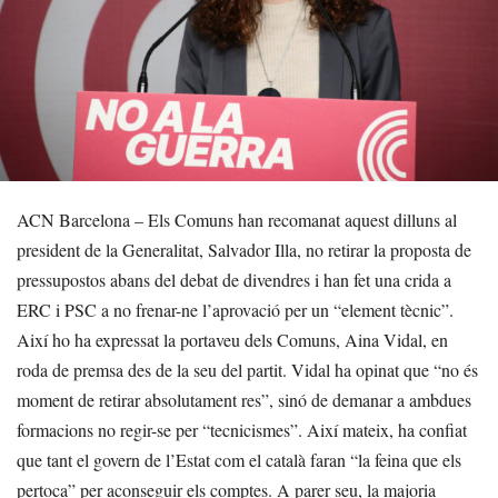
ACN Barcelona – Els Comuns han recomanat aquest dilluns al
president de la Generalitat, Salvador Illa, no retirar la proposta de
pressupostos abans del debat de divendres i han fet una crida a
ERC i PSC a no frenar-ne l’aprovació per un “element tècnic”.
Així ho ha expressat la portaveu dels Comuns, Aina Vidal, en
roda de premsa des de la seu del partit. Vidal ha opinat que “no és
moment de retirar absolutament res”, sinó de demanar a ambdues
formacions no regir-se per “tecnicismes”. Així mateix, ha confiat
que tant el govern de l’Estat com el català faran “la feina que els
pertoca” per aconseguir els comptes. A parer seu, la majoria