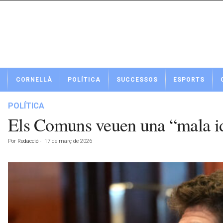
N
CORNELLÀ
POLÍTICA
SUCCESSOS
ESPORTS
o
t
í
POLÍTICA
c
Els Comuns veuen una “mala idea
i
e
Por
Redacció
-
17 de març de 2026
s
d
e
C
o
r
n
e