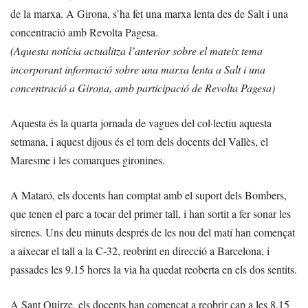
de la marxa. A Girona, s’ha fet una marxa lenta des de Salt i una
concentració amb Revolta Pagesa.
(Aquesta notícia actualitza l’anterior sobre el mateix tema
incorporant informació sobre una marxa lenta a Salt i una
concentració a Girona, amb participació de Revolta Pagesa)
Aquesta és la quarta jornada de vagues del col·lectiu aquesta
setmana, i aquest dijous és el torn dels docents del Vallès, el
Maresme i les comarques gironines.
A Mataró, els docents han comptat amb el suport dels Bombers,
que tenen el parc a tocar del primer tall, i han sortit a fer sonar les
sirenes. Uns deu minuts després de les nou del matí han començat
a aixecar el tall a la C-32, reobrint en direcció a Barcelona, i
passades les 9.15 hores la via ha quedat reoberta en els dos sentits.
A Sant Quirze, els docents han començat a reobrir cap a les 8.15