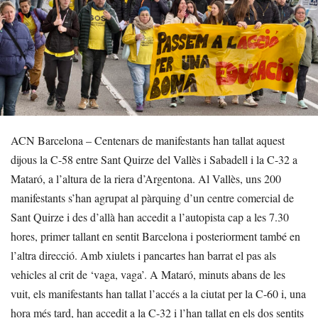
ACN Barcelona – Centenars de manifestants han tallat aquest
dijous la C-58 entre Sant Quirze del Vallès i Sabadell i la C-32 a
Mataró, a l’altura de la riera d’Argentona. Al Vallès, uns 200
manifestants s’han agrupat al pàrquing d’un centre comercial de
Sant Quirze i des d’allà han accedit a l’autopista cap a les 7.30
hores, primer tallant en sentit Barcelona i posteriorment també en
l’altra direcció. Amb xiulets i pancartes han barrat el pas als
vehicles al crit de ‘vaga, vaga’. A Mataró, minuts abans de les
vuit, els manifestants han tallat l’accés a la ciutat per la C-60 i, una
hora més tard, han accedit a la C-32 i l’han tallat en els dos sentits