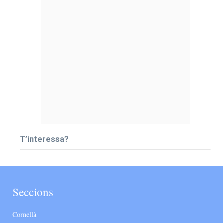
T’interessa?
Seccions
Cornellà