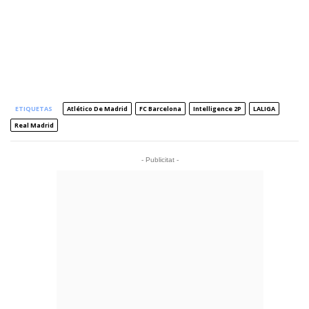
ETIQUETAS
Atlético De Madrid
FC Barcelona
Intelligence 2P
LALIGA
Real Madrid
- Publicitat -