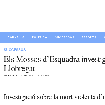
N
CORNELLÀ
POLÍTICA
SUCCESSOS
ESPORTS
o
t
í
SUCCESSOS
c
Els Mossos d’Esquadra investigu
i
e
Llobregat
s
d
Por
Redacció
-
21 de desembre de 2025
e
C
o
r
Investigació sobre la mort violenta d
n
e