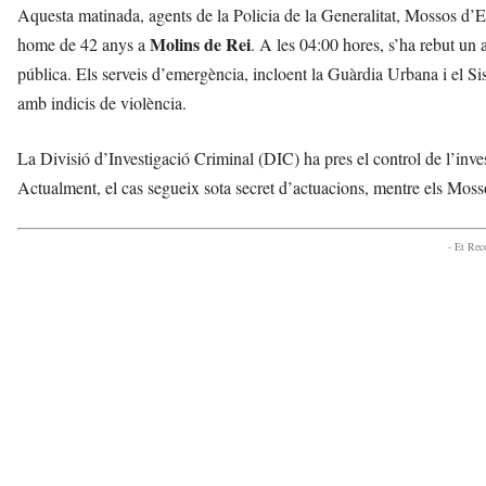
l
Aquesta matinada, agents de la Policia de la Generalitat, Mossos d’Es
l
Molins de Rei
home de 42 anys a
. A les 04:00 hores, s’ha rebut un 
à
pública. Els serveis d’emergència, incloent la Guàrdia Urbana i el 
d
amb indicis de violència.
e
L
l
La Divisió d’Investigació Criminal (DIC) ha pres el control de l’inve
o
Actualment, el cas segueix sota secret d’actuacions, mentre els Mosso
b
r
e
- Et Re
g
a
t
a
v
u
i