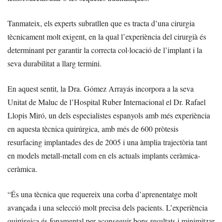
Tanmateix, els experts subratllen que es tracta d’una cirurgia
tècnicament molt exigent, en la qual l’experiència del cirurgià és
determinant per garantir la correcta col·locació de l’implant i la
seva durabilitat a llarg termini.
En aquest sentit, la Dra. Gómez Arrayás incorpora a la seva
Unitat de Maluc de l’Hospital Ruber Internacional el Dr. Rafael
Llopis Miró, un dels especialistes espanyols amb més experiència
en aquesta tècnica quirúrgica, amb més de 600 pròtesis
resurfacing implantades des de 2005 i una àmplia trajectòria tant
en models metall-metall com en els actuals implants ceràmica-
ceràmica.
“És una tècnica que requereix una corba d’aprenentatge molt
avançada i una selecció molt precisa dels pacients. L’experiència
quirúrgica és fonamental per aconseguir bons resultats i minimitzar