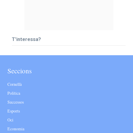
T’interessa?
Seccions
Cornellà
Política
Successos
Esports
Oci
Economia