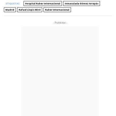
ETIQUETAS
Hospital Ruber Internacional
Inmaculada Gómez Arrayás
Madrid
Rafael Llopis Miró
Ruber Internacional
- Publicitat -