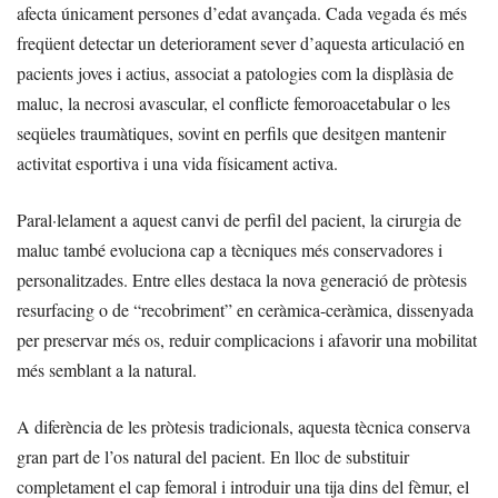
afecta únicament persones d’edat avançada. Cada vegada és més
freqüent detectar un deteriorament sever d’aquesta articulació en
pacients joves i actius, associat a patologies com la displàsia de
maluc, la necrosi avascular, el conflicte femoroacetabular o les
seqüeles traumàtiques, sovint en perfils que desitgen mantenir
activitat esportiva i una vida físicament activa.
Paral·lelament a aquest canvi de perfil del pacient, la cirurgia de
maluc també evoluciona cap a tècniques més conservadores i
personalitzades. Entre elles destaca la nova generació de pròtesis
resurfacing o de “recobriment” en ceràmica-ceràmica, dissenyada
per preservar més os, reduir complicacions i afavorir una mobilitat
més semblant a la natural.
A diferència de les pròtesis tradicionals, aquesta tècnica conserva
gran part de l’os natural del pacient. En lloc de substituir
completament el cap femoral i introduir una tija dins del fèmur, el