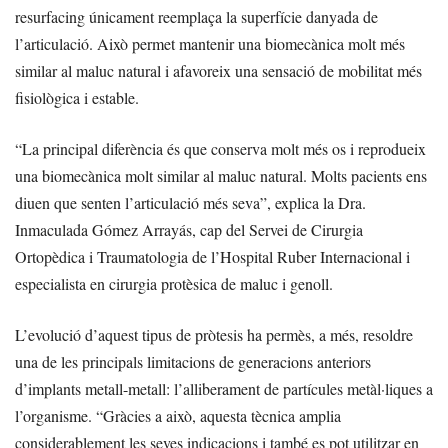
resurfacing únicament reemplaça la superfície danyada de
l’articulació. Això permet mantenir una biomecànica molt més
similar al maluc natural i afavoreix una sensació de mobilitat més
fisiològica i estable.
“La principal diferència és que conserva molt més os i reprodueix
una biomecànica molt similar al maluc natural. Molts pacients ens
diuen que senten l’articulació més seva”, explica la Dra.
Inmaculada Gómez Arrayás, cap del Servei de Cirurgia
Ortopèdica i Traumatologia de l’Hospital Ruber Internacional i
especialista en cirurgia protèsica de maluc i genoll.
L’evolució d’aquest tipus de pròtesis ha permès, a més, resoldre
una de les principals limitacions de generacions anteriors
d’implants metall-metall: l’alliberament de partícules metàl·liques a
l’organisme. “Gràcies a això, aquesta tècnica amplia
considerablement les seves indicacions i també es pot utilitzar en