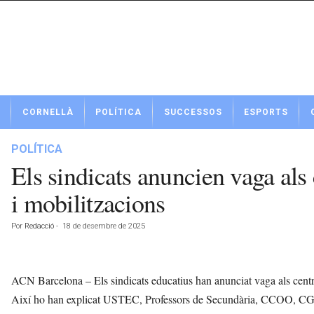
N
CORNELLÀ
POLÍTICA
SUCCESSOS
ESPORTS
o
t
í
POLÍTICA
c
Els sindicats anuncien vaga als 
i
e
i mobilitzacions
s
d
Por
Redacció
-
18 de desembre de 2025
e
C
o
r
ACN Barcelona – Els sindicats educatius han anunciat vaga als centres
n
Així ho han explicat USTEC, Professors de Secundària, CCOO, CGT
e