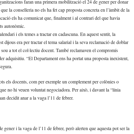
rganitzacions faran una primera mobilització el 24 de gener per donar
n que la conselleria no els ha fet cap proposta concreta en l’àmbit de la
cació els ha comunicat que, finalment i al contrari del que havia
ats autonòmic.
lendari i els temes a tractar en cadascuna. En aquest sentit, la
dijous era per tractar el tema salarial i la seva reclamació de doblar
 sou a tot el col·lectiu docent. També reclamaven el compromís
r adquisitiu. “El Departament ens ha portat una proposta inexistent,
Segura.
 tots els docents, com per exemple un complement per colònies o
 que no hi veuen voluntat negociadora. Per això, i davant la “línia
an decidit anar a la vaga l’11 de febrer.
de gener i la vaga de l’11 de febrer, però alerten que aquesta pot ser la