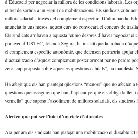
d’Educació per negociar la millora de les condicions laborals. Les o
l
el tret de sortida a un seguit de mobilitzacions. Els sindicats critique
l
à
millora salarial a través del complement específic. D’altra banda, Edu
d
anunciat fa uns mesos, aquest curs no convocarà el concurs de trasll
e
Els sindicats arribaven a aquesta reunió després d’haver negociat el ca
L
l
portaveu d’USTEC, Iolanda Segura, ha insistit que la trobada d’aquest 
o
el complement específic autonòmic, que defensen permetria apujar el
b
d’actualització d’aquest complement posteriorment per no perdre pode
r
zero, cap proposta sobre aquestes qüestions cabdals”, ha manifestat 
e
g
a
Ha afegit que els han plantejat qüestions “menors” que no afecten a
t
qüestions que asseguren que han d’aplicar perquè els obliga la llei, i
a
vermella” que suposa l’assoliment de millores salarials, els sindicats h
v
u
i
Alerten que pot ser l’inici d’un cicle d’aturades
Ara per ara els sindicats han platejat una mobilització el dissabte 24 