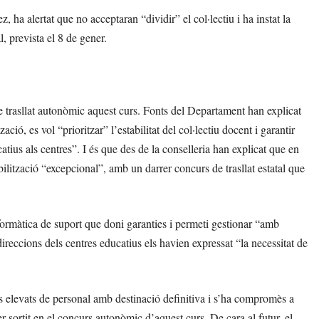
ha alertat que no acceptaran “dividir” el col·lectiu i ha instat la
, prevista el 8 de gener.
 trasllat autonòmic aquest curs. Fonts del Departament han explicat
ció, es vol “prioritzar” l’estabilitat del col·lectiu docent i garantir
atius als centres”. I és que des de la conselleria han explicat que en
bilització “excepcional”, amb un darrer concurs de trasllat estatal que
formàtica de suport que doni garanties i permeti gestionar “amb
reccions dels centres educatius els havien expressat “la necessitat de
s elevats de personal amb destinació definitiva i s’ha compromès a
r sortit en el concurs autonòmic d’aquest curs. De cara al futur, el