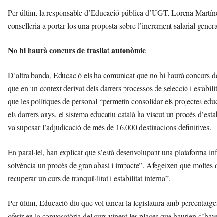
Per últim, la responsable d’Educació pública d’UGT, Lorena Martínez, 
conselleria a portar-los una proposta sobre l’increment salarial general
No hi haurà concurs de trasllat autonòmic
D’altra banda, Educació els ha comunicat que no hi haurà concurs de
que en un context derivat dels darrers processos de selecció i estabilitza
que les polítiques de personal “permetin consolidar els projectes educ
els darrers anys, el sistema educatiu català ha viscut un procés d’esta
va suposar l’adjudicació de més de 16.000 destinacions definitives.
En paral·lel, han explicat que s’està desenvolupant una plataforma in
solvència un procés de gran abast i impacte”. Afegeixen que moltes di
recuperar un curs de tranquil·litat i estabilitat interna”.
Per últim, Educació diu que vol tancar la legislatura amb percentatge
oferir en la convocatòria del curs vinent les places que haurien d’have