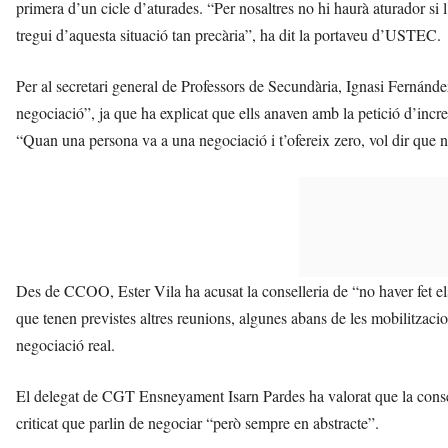
primera d’un cicle d’aturades. “Per nosaltres no hi haurà aturador si 
tregui d’aquesta situació tan precària”, ha dit la portaveu d’USTEC.
Per al secretari general de Professors de Secundària, Ignasi Fernández,
negociació”, ja que ha explicat que ells anaven amb la petició d’inc
“Quan una persona va a una negociació i t’ofereix zero, vol dir que no
Des de CCOO, Ester Vila ha acusat la conselleria de “no haver fet el
que tenen previstes altres reunions, algunes abans de les mobilitzacio
negociació real.
El delegat de CGT Ensneyament Isarn Pardes ha valorat que la consell
criticat que parlin de negociar “però sempre en abstracte”.