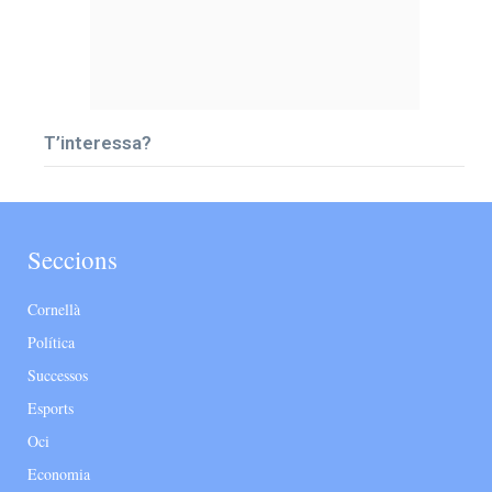
T’interessa?
Seccions
Cornellà
Política
Successos
Esports
Oci
Economia