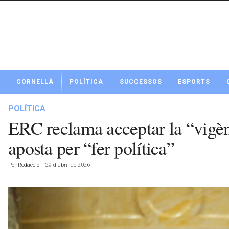
N
CORNELLÀ
POLÍTICA
SUCCESSOS
ESPORTS
o
t
í
POLÍTICA
c
ERC reclama acceptar la “vigènci
i
e
aposta per “fer política”
s
d
Por
Redacció
-
29 d'abril de 2026
e
C
o
r
n
e