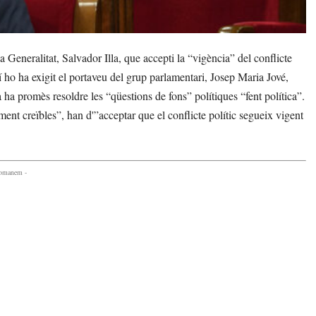
eneralitat, Salvador Illa, que accepti la “vigència” del conflicte
í ho ha exigit el portaveu del grup parlamentari, Josep Maria Jové,
a ha promès resoldre les “qüestions de fons” polítiques “fent política”.
ent creïbles”, han d'”acceptar que el conflicte polític segueix vigent
comanem -