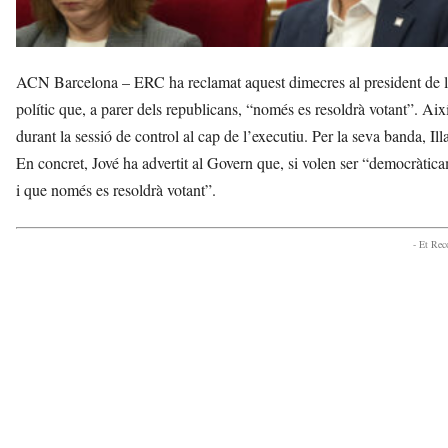
ACN Barcelona – ERC ha reclamat aquest dimecres al president de la G
polític que, a parer dels republicans, “només es resoldrà votant”. Aix
durant la sessió de control al cap de l’executiu. Per la seva banda, Ill
En concret, Jové ha advertit al Govern que, si volen ser “democràticam
i que només es resoldrà votant”.
- Et Re