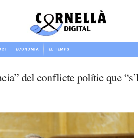
OCI
ECONOMIA
EL TEMPS
a” del conflicte polític que “s’h