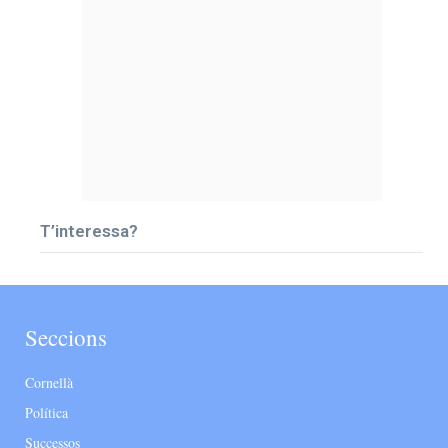
T’interessa?
Seccions
Cornellà
Política
Successos