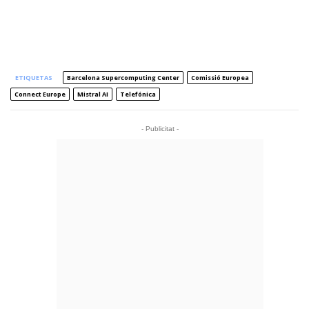
ETIQUETAS
Barcelona Supercomputing Center
Comissió Europea
Connect Europe
Mistral AI
Telefónica
- Publicitat -