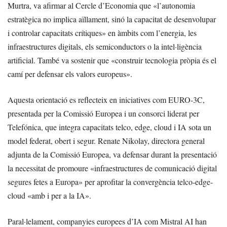
Murtra, va afirmar al Cercle d’Economia que «l’autonomia
estratègica no implica aïllament, sinó la capacitat de desenvolupar
i controlar capacitats crítiques» en àmbits com l’energia, les
infraestructures digitals, els semiconductors o la intel·ligència
artificial. També va sostenir que «construir tecnologia pròpia és el
camí per defensar els valors europeus».
Aquesta orientació es reflecteix en iniciatives com EURO-3C,
presentada per la Comissió Europea i un consorci liderat per
Telefónica, que integra capacitats telco, edge, cloud i IA sota un
model federat, obert i segur. Renate Nikolay, directora general
adjunta de la Comissió Europea, va defensar durant la presentació
la necessitat de promoure «infraestructures de comunicació digital
segures fetes a Europa» per aprofitar la convergència telco-edge-
cloud «amb i per a la IA».
Paral·lelament, companyies europees d’IA com Mistral AI han