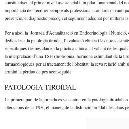
constitueixen el primer nivell assistencial i un pilar fonamental del nos
importància de “recórrer sempre als professionals sanitaris davant qua
prevenció, el diagnòstic precoç i el seguiment adequat per millorar la s
Per a això, la ‘Jornada d’Actualització en Endocrinologia i Nutrició, ob
dedicades a la patologia tiroïdal, l’avaluació clínica i les noves estrat
específiques i temes clau en la pràctica clínica; al voltant de les qual
la interpretació d’una TSH (tirotropina, hormona estimulant de la tiroi
farmacològiques per al tractament de l’obesitat, la seva relació amb si
termini la pèrdua de pes aconseguida.
PATOLOGIA TIROÏDAL
La primera part de la jornada es va centrar en la patologia tiroïdal en
alteracions de la TSH, el maneig de la disfunció tiroïdal i les claus per