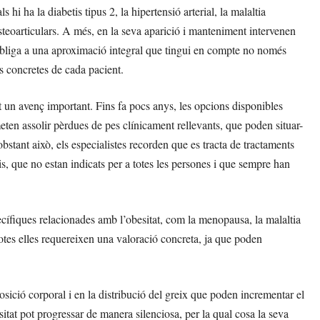
hi ha la diabetis tipus 2, la hipertensió arterial, la malaltia
osteoarticulars. A més, en la seva aparició i manteniment intervenen
e obliga a una aproximació integral que tingui en compte no només
es concretes de cada pacient.
t un avenç important. Fins fa pocs anys, les opcions disponibles
meten assolir pèrdues de pes clínicament rellevants, que poden situar-
obstant això, els especialistes recorden que es tracta de tractaments
is, que no estan indicats per a totes les persones i que sempre han
cífiques relacionades amb l’obesitat, com la menopausa, la malaltia
Totes elles requereixen una valoració concreta, ja que poden
ició corporal i en la distribució del greix que poden incrementar el
sitat pot progressar de manera silenciosa, per la qual cosa la seva