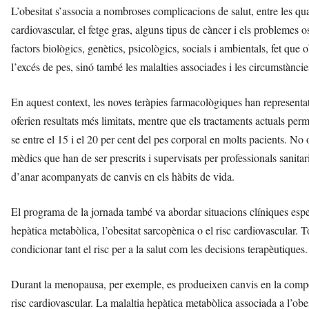
L’obesitat s’associa a nombroses complicacions de salut, entre les quals 
cardiovascular, el fetge gras, alguns tipus de càncer i els problemes 
factors biològics, genètics, psicològics, socials i ambientals, fet qu
l’excés de pes, sinó també les malalties associades i les circumstànci
En aquest context, les noves teràpies farmacològiques han representa
oferien resultats més limitats, mentre que els tractaments actuals per
se entre el 15 i el 20 per cent del pes corporal en molts pacients. No 
mèdics que han de ser prescrits i supervisats per professionals sanitar
d’anar acompanyats de canvis en els hàbits de vida.
El programa de la jornada també va abordar situacions clíniques espe
hepàtica metabòlica, l’obesitat sarcopènica o el risc cardiovascular. 
condicionar tant el risc per a la salut com les decisions terapèutiques.
Durant la menopausa, per exemple, es produeixen canvis en la compos
risc cardiovascular. La malaltia hepàtica metabòlica associada a l’obe