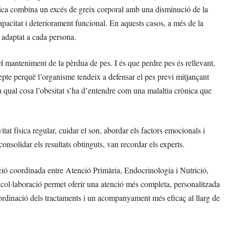
ènica combina un excés de greix corporal amb una disminució de la
capacitat i deteriorament funcional. En aquests casos, a més de la
 adaptat a cada persona.
el manteniment de la pèrdua de pes. I és que perdre pes és rellevant,
repte perquè l’organisme tendeix a defensar el pes previ mitjançant
 qual cosa l’obesitat s’ha d’entendre com una malaltia crònica que
itat física regular, cuidar el son, abordar els factors emocionals i
olidar els resultats obtinguts, van recordar els experts.
ció coordinada entre Atenció Primària, Endocrinologia i Nutrició,
col·laboració permet oferir una atenció més completa, personalitzada
oordinació dels tractaments i un acompanyament més eficaç al llarg de