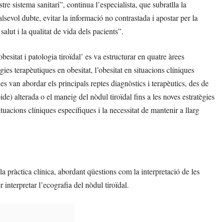
tre sistema sanitari”, continua l’especialista, que subratlla la
lsevol dubte, evitar la informació no contrastada i apostar per la
alut i la qualitat de vida dels pacients”.
esitat i patologia tiroïdal’ es va estructurar en quatre àrees
ègies terapèutiques en obesitat, l’obesitat en situacions clíniques
s es van abordar els principals reptes diagnòstics i terapèutics, des de
de) alterada o el maneig del nòdul tiroïdal fins a les noves estratègies
tuacions clíniques específiques i la necessitat de mantenir a llarg
 la pràctica clínica, abordant qüestions com la interpretació de les
 interpretar l’ecografia del nòdul tiroïdal.