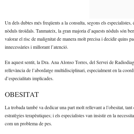
Un dels dubtes més freqüents a la consulta, segons els especialistes, 
nòduls tiroïdals. Tanmateix, la gran majoria d’aquests nòduls són be
valorar el risc de malignitat de manera molt precisa i decidir quins p
innecessàries i millorant l’atenció.
En aquest sentit, la Dra. Ana Alonso Torres, del Servei de Radiodiagn
rellevància de l’abordatge multidisciplinari, especialment en la coord
d’especialitats implicades.
OBESITAT
La trobada també va dedicar una part molt rellevant a l’obesitat, tant
estratègies terapèutiques; i els especialistes van insistir en la neces
com un problema de pes.