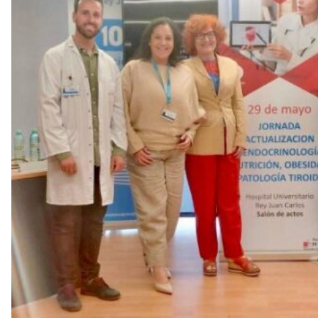
l
l
à
d
e
L
l
o
b
r
e
g
a
t
a
v
u
i