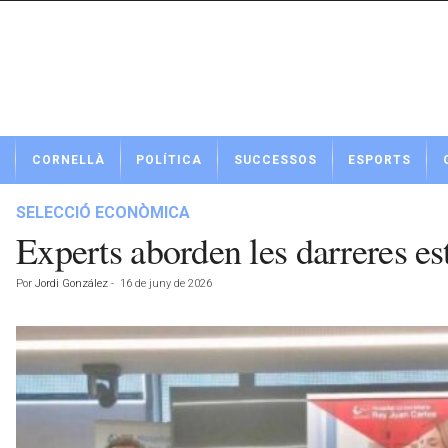
N
CORNELLÀ
POLÍTICA
SUCCESSOS
ESPORTS
o
t
í
SELECCIÓ ECONÒMICA
c
Experts aborden les darreres estr
i
e
Por
Jordi González
-
16 de juny de 2026
s
d
e
C
o
r
n
e