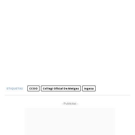
ETIQUETAS
CCOO
Col·legi Oficial De Metges
Ingesa
- Publicitat -