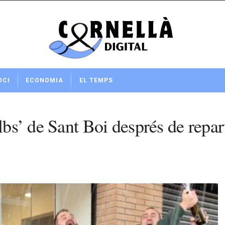
OCI
ECONOMIA
EL TEMPS
lbs’ de Sant Boi després de repart