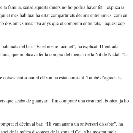
e la família, sense aquests diners no ho podria haver fet”, explica la
Aquí el més habitual ha estat compartir els dècims entre amics, com en
mb dos amics més: “Fa anys que el comprem entre tots, i aquest cop
abituals del bar: “És el nostre raconet”, ha explicat. D’entrada
illuns, que implicava fer la compra del menjar de la Nit de Nadal: “Ja
 de cotxes fent sonar el clàxon ha estat constant. També d’agraciats,
diners que acaba de guanyar: “Em compraré una casa molt bonica, ja ho
omprat el dècim al bar: “Hi vam anar a un aniversari dissabte”, ha
soci de la mítica discoteca de la zona el Cel, s’ha mostrat molt