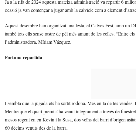
Ja a la rifa de 2024 aquesta mateixa administració va repartir 6 mili
ocasió ja van començar a jugar amb la calvície com a element d’atracc
Aquest desembre han organitzat una festa, el Calvos Fest, amb un DJ, c
també tots ells sense rastre de pèl més amunt de les celles. “Entre els
l’administradora, Míriam Vázquez.
Fortuna repartida
I sembla que la jugada els ha sortit rodona. Més enllà de les vendes, 
Mentre que el quart premi s’ha venut íntegrament a través de finestret
mesos regent en en Kevin i la Susa, dos veïns del barri d’origen asiàt
60 dècims venuts des de la barra.