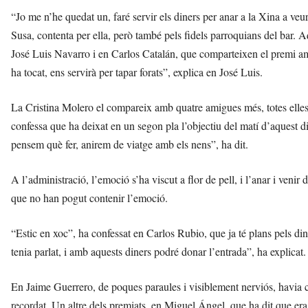
“Jo me n’he quedat un, faré servir els diners per anar a la Xina a veur
Susa, contenta per ella, però també pels fidels parroquians del bar. 
José Luis Navarro i en Carlos Catalán, que comparteixen el premi a
ha tocat, ens servirà per tapar forats”, explica en José Luis.
La Cristina Molero el compareix amb quatre amigues més, totes elles h
confessa que ha deixat en un segon pla l’objectiu del matí d’aquest d
pensem què fer, anirem de viatge amb els nens”, ha dit.
A l’administració, l’emoció s’ha viscut a flor de pell, i l’anar i venir
que no han pogut contenir l’emoció.
“Estic en xoc”, ha confessat en Carlos Rubio, que ja té plans pels 
tenia parlat, i amb aquests diners podré donar l’entrada”, ha explicat.
En Jaime Guerrero, de poques paraules i visiblement nerviós, havia c
recordat. Un altre dels premiats, en Miguel Ángel, que ha dit que era 