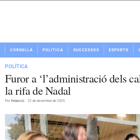
N
CORNELLÀ
POLÍTICA
SUCCESSOS
ESPORTS
o
t
í
POLÍTICA
c
Furor a ‘l’administració dels ca
i
e
la rifa de Nadal
s
d
Por
Redacció
-
22 de desembre de 2025
e
C
o
r
n
e