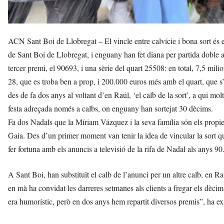
ACN Sant Boi de Llobregat – El vincle entre calvície i bona sort és 
de Sant Boi de Llobregat, i enguany han fet diana per partida doble a 
tercer premi, el 90693, i una sèrie del quart 25508: en total, 7,5 milio
28, que es troba ben a prop, i 200.000 euros més amb el quart, que s’
des de fa dos anys al voltant d’en Raúl, ‘el calb de la sort’, a qui mol
festa adreçada només a calbs, on enguany han sortejat 30 dècims.
Fa dos Nadals que la Míriam Vázquez i la seva família són els propiet
Gaia. Des d’un primer moment van tenir la idea de vincular la sort q
fer fortuna amb els anuncis a televisió de la rifa de Nadal als anys 90
A Sant Boi, han substituït el calb de l’anunci per un altre calb, en Ra
en mà ha convidat les darreres setmanes als clients a fregar els dècim
era humorístic, però en dos anys hem repartit diversos premis”, ha exp