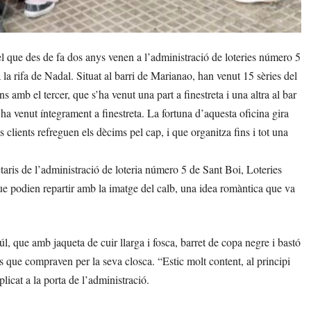
el que des de fa dos anys venen a l’administració de loteries número 5
la rifa de Nadal. Situat al barri de Marianao, han venut 15 sèries del
ns amb el tercer, que s’ha venut una part a finestreta i una altra al bar
ha venut íntegrament a finestreta. La fortuna d’aquesta oficina gira
ts clients refreguen els dècims pel cap, i que organitza fins i tot una
aris de l’administració de loteria número 5 de Sant Boi, Loteries
ue podien repartir amb la imatge del calb, una idea romàntica que va
.
úl, que amb jaqueta de cuir llarga i fosca, barret de copa negre i bastó
s que compraven per la seva closca. “Estic molt content, al principi
licat a la porta de l’administració.