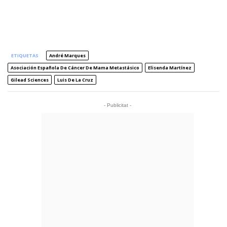
ETIQUETAS
André Marques
Asociación Española De Cáncer De Mama Metastásico
Elisenda Martínez
Gilead Sciences
Luis De La Cruz
- Publicitat -