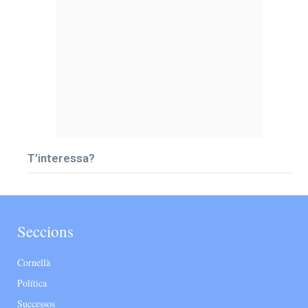
T’interessa?
Seccions
Cornellà
Política
Successos