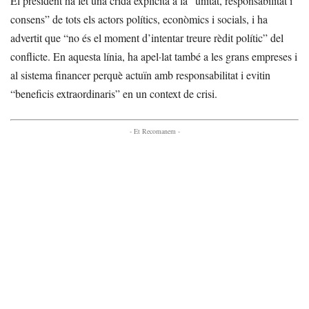
El president ha fet una crida explícita a la “unitat, responsabilitat i
consens” de tots els actors polítics, econòmics i socials, i ha
advertit que “no és el moment d’intentar treure rèdit polític” del
conflicte. En aquesta línia, ha apel·lat també a les grans empreses i
al sistema financer perquè actuïn amb responsabilitat i evitin
“beneficis extraordinaris” en un context de crisi.
- Et Recomanem -