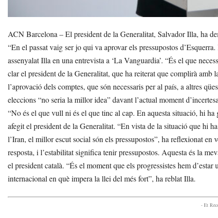
ACN Barcelona – El president de la Generalitat, Salvador Illa, ha de
“En el passat vaig ser jo qui va aprovar els pressupostos d’Esquerra
assenyalat Illa en una entrevista a ‘La Vanguardia’. “És el que necess
clar el president de la Generalitat, que ha reiterat que complirà amb
l’aprovació dels comptes, que són necessaris per al país, a altres qüe
eleccions “no seria la millor idea” davant l’actual moment d’incertesa
“No és el que vull ni és el que tinc al cap. En aquesta situació, hi ha
afegit el president de la Generalitat. “En vista de la situació que hi ha
l’Iran, el millor escut social són els pressupostos”, ha reflexionat en ve
resposta, i l’estabilitat significa tenir pressupostos. Aquesta és la meva
el president català. “És el moment que els progressistes hem d’estar un
internacional en què impera la llei del més fort”, ha reblat Illa.
- Et Re