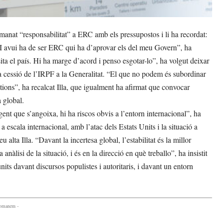
manat “responsabilitat” a ERC amb els pressupostos i li ha recordat:
. I avui ha de ser ERC qui ha d’aprovar els del meu Govern”, ha
ita el país. Hi ha marge d’acord i penso esgotar-lo”, ha volgut deixar
 la cessió de l’IRPF a la Generalitat. “El que no podem és subordinar
stions”, ha recalcat Illa, que igualment ha afirmat que convocar
 global.
 gent que s’angoixa, hi ha riscos obvis a l’entorn internacional”, ha
 a escala internacional, amb l’atac dels Estats Units i la situació a
u alta Illa. “Davant la incertesa global, l’estabilitat és la millor
 anàlisi de la situació, i és en la direcció en què treballo”, ha insistit
its davant discursos populistes i autoritaris, i davant un entorn
comanem -