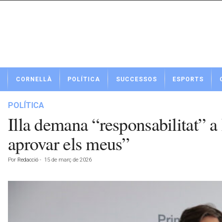
N
CORNELLÀ
POLÍTICA
SUCCESSOS
ESPORTS
o
t
í
POLÍTICA
c
Illa demana “responsabilitat” a 
i
e
aprovar els meus”
s
d
Por
Redacció
-
15 de març de 2026
e
C
o
r
n
e