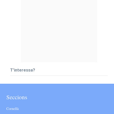
T’interessa?
Seccions
Cornellà