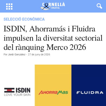
SELECCIÓ ECONÒMICA
ISDIN, Ahorramás i Fluidra
impulsen la diversitat sectorial
del rànquing Merco 2026
Por
Jordi González
-
27 de juny de 2026