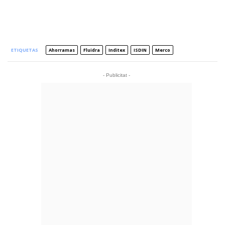
ETIQUETAS
Ahorramas
Fluidra
Inditex
ISDIN
Merco
- Publicitat -