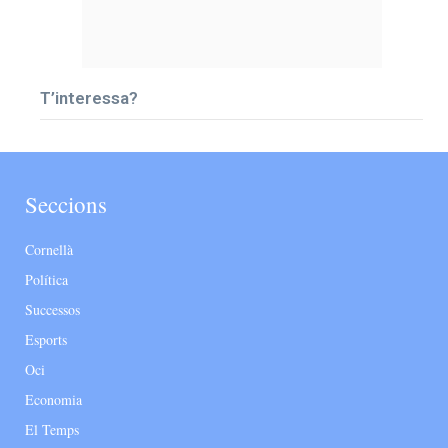
T’interessa?
Seccions
Cornellà
Política
Successos
Esports
Oci
Economia
El Temps