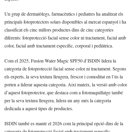
Un grup de dermatòlegs, farmacèutics i pediatres ha analitzat els
principals fotoprotectors solars disponibles al mercat espanyol i ha
classificat els cinc millors productes dins de cinc categories
diferents: fotoprotecció facial sense color ni tractament, facial amb
color, facial amb tractament específic, corporal i pediàtrica.
Com el 2025, Fusion Water Magic SPF50 d’ISDIN lidera la
categoria de fotoprotecció facial sense color ni tractament. Segons
els experts, la seva textura lleugera, frescor i comoditat en l’ús la
porten a liderar aquesta categoria. Així mateix, la versió amb color
d’aquest fotoprotector, que destaca com a fotomaquillatge també
per la seva textura lleugera, lidera un any més la categoria
dedicada a aquest tipus de productes.
ISDIN també es manté el 2026 com la principal opció dins de la
categoria de fotoprotecció facial amb tractament específic.