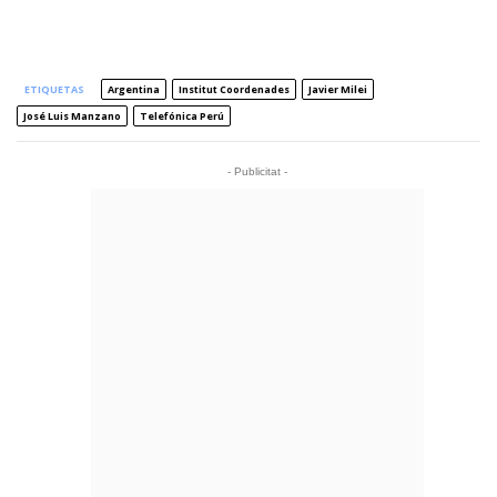
ETIQUETAS
Argentina
Institut Coordenades
Javier Milei
José Luis Manzano
Telefónica Perú
- Publicitat -