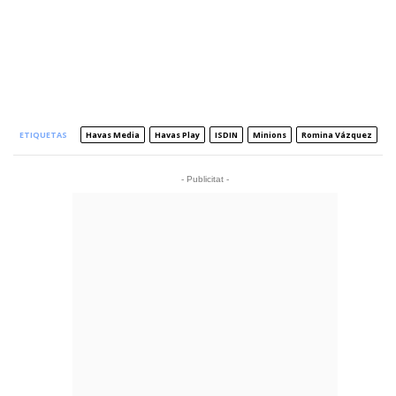
ETIQUETAS
Havas Media
Havas Play
ISDIN
Minions
Romina Vázquez
- Publicitat -