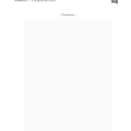
0
Redacció
- Publicitat -