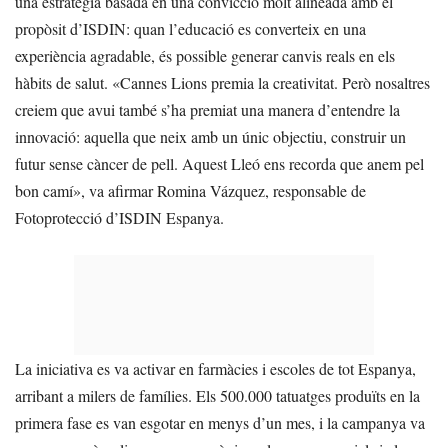
una estratègia basada en una convicció molt alineada amb el
propòsit d’ISDIN: quan l’educació es converteix en una
experiència agradable, és possible generar canvis reals en els
hàbits de salut. «Cannes Lions premia la creativitat. Però nosaltres
creiem que avui també s’ha premiat una manera d’entendre la
innovació: aquella que neix amb un únic objectiu, construir un
futur sense càncer de pell. Aquest Lleó ens recorda que anem pel
bon camí», va afirmar Romina Vázquez, responsable de
Fotoprotecció d’ISDIN Espanya.
La iniciativa es va activar en farmàcies i escoles de tot Espanya,
arribant a milers de famílies. Els 500.000 tatuatges produïts en la
primera fase es van esgotar en menys d’un mes, i la campanya va