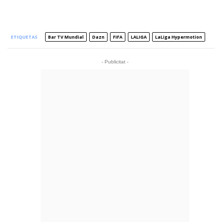
ETIQUETAS
Bar TV Mundial
Dazn
FIFA
LALIGA
LaLiga Hypermotion
- Publicitat -