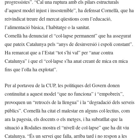
progressistes”. “Cal una ruptura amb els pilars estructurals
d’aquest model injust i insostenible”, ha defensat Cornellà, que ha
reivindicat treure del mercat qüestions com l’educació,
l’alimentació bàsica, l’habitatge o la sanitat.
Cornellà ha denunciat el “col·lapse permanent” que ha assegurat
que pateix Catalunya pels “anys de desinversió i espoli constant”.
Ha remarcat que a l’Estat “tot s’hi val” per “anar contra
Catalunya” i que el “col·lapse s’ha anat creant de mica en mica
fins que l’olla ha explotat”.
Per al portaveu de la CUP, les polítiques del Govern donen
continuïtat a aquest model “que no funciona” i “empobreix”,
provoquen un “retrocés de la llengua” i la “degradació dels serveis
públics”. Cornellà ha citat el malestar en alguns col·lectius, com
ara la pagesia, els docents o els metges, i ha subratllat que la
situació a Rodalies mostra el “nivell de col·lapse” que ha dit viu
Catalunya. “És un servei que falla, arriba tard i no respon a les