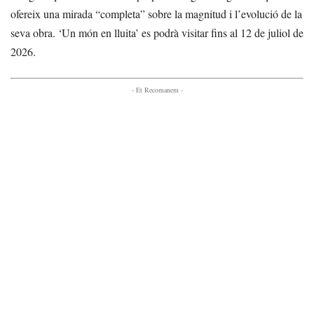
ofereix una mirada “completa” sobre la magnitud i l’evolució de la
seva obra. ‘Un món en lluita’ es podrà visitar fins al 12 de juliol de
2026.
- Et Recomanem -