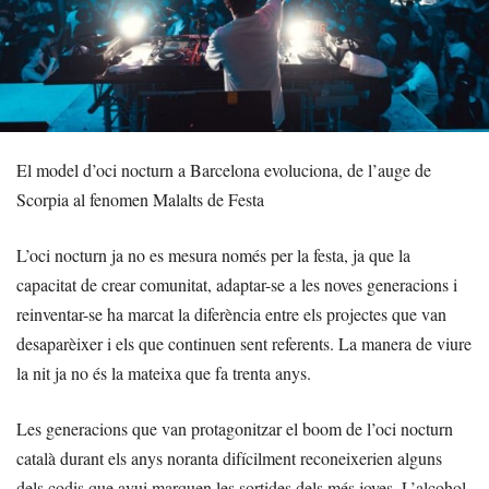
El model d’oci nocturn a Barcelona evoluciona, de l’auge de
Scorpia al fenomen Malalts de Festa
L’oci nocturn ja no es mesura només per la festa, ja que la
capacitat de crear comunitat, adaptar-se a les noves generacions i
reinventar-se ha marcat la diferència entre els projectes que van
desaparèixer i els que continuen sent referents. La manera de viure
la nit ja no és la mateixa que fa trenta anys.
Les generacions que van protagonitzar el boom de l’oci nocturn
català durant els anys noranta difícilment reconeixerien alguns
dels codis que avui marquen les sortides dels més joves. L’alcohol