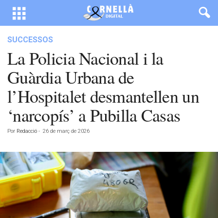
SUCCESSOS
La Policia Nacional i la
Guàrdia Urbana de
l’Hospitalet desmantellen un
‘narcopís’ a Pubilla Casas
Por
Redacció
-
26 de març de 2026