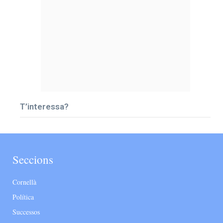
T’interessa?
Seccions
Cornellà
Política
Successos