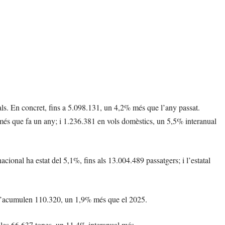
ials. En concret, fins a 5.098.131, un 4,2% més que l’any passat.
és que fa un any; i 1.236.381 en vols domèstics, un 5,5% interanual
nacional ha estat del 5,1%, fins als 13.004.489 passatgers; i l’estatal
e n’acumulen 110.320, un 1,9% més que el 2025.
a les 66.637 tones, un 11,4% interanual més.