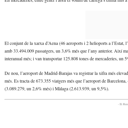
El conjunt de la xarxa d’Aena (46 aeroports i 2 helioports a l’Estat, l
amb 33.494.009 passatgers, un 3,6% més que l’any anterior. Així m
interanual més; i van transportar 125.808 tones de mercaderies, un 
De nou, l’aeroport de Madrid-Barajas va registrar la xifra més elevad
més. Es tracta de 673.355 viatgers més que l’aeroport de Barcelona,
(3.089.279, un 2,6% més) i Màlaga (2.613.939, un 9,5%).
- Et Re