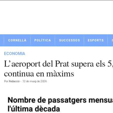
N
CORNELLÀ
POLÍTICA
SUCCESSOS
ESPORTS
o
t
í
ECONOMIA
c
L’aeroport del Prat supera els 5
i
e
continua en màxims
s
d
Por
Redacció
-
12 de maig de 2026
e
C
o
r
n
e