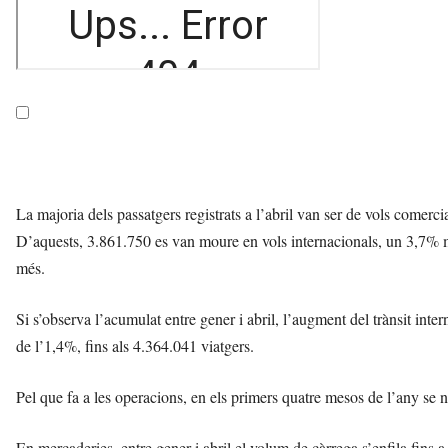
La majoria dels passatgers registrats a l’abril van ser de vols comerc
D’aquests, 3.861.750 es van moure en vols internacionals, un 3,7% m
més.
Si s’observa l’acumulat entre gener i abril, l’augment del trànsit inter
de l’1,4%, fins als 4.364.041 viatgers.
Pel que fa a les operacions, en els primers quatre mesos de l’any s
En mercaderies, entre gener i abril el volum de càrrega s’enfila fins 