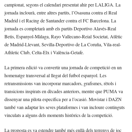
campionat, segons el calendari presentat ahir per LALIGA. La
jornada inclourà, entre altres partits, l’Osasuna contra el Real
Madrid i el Racing de Santander contra el FC Barcelona. La
jornada es completarà amb els partits Deportivo Alavés-Real
Betis, Espanyol-Màlaga, Rayo Vallecano-Reial Societat, Atlètic
de Madrid-Llevant, Sevilla-Deportivo de La Coruña, Vila-real-
Athletic Club, Celta-Elx i València-Getafe.
La primera edició va convertir una jornada de competició en un
homenatge transversal al llegat del futbol espanyol. Les
retransmissions van incorporar marcadors, grafismes, rètols i
transicions inspirats en dècades anteriors, mentre que PUMA va
dissenyar una pilota específica per a l’ocasió. Movistar i DAZN
també van adaptar les seves plataformes i van incloure continguts
vinculats a alguns dels moments històrics de la competició.
La proposta es va estendre també més enllà dels terrenys de joc