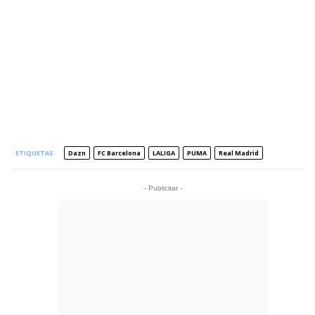
ETIQUETAS
Dazn
FC Barcelona
LALIGA
PUMA
Real Madrid
- Publicitat -