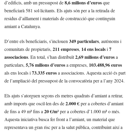
8,6 milions d’euros
d’edificis, amb un pressupost de
que
beneficiarà 581 sol·licitants. Els ajuts són per a la retirada de
residus d’aïllament i materials de construcció que continguin
amiant a Catalunya.
349 particulars
D’entre els beneficiaris, s’inclouen
, autònoms i
211 empreses
14 ens locals
7
comunitats de propietaris,
,
i
associacions
2,69 milions d’euros
. En total, s’han distribuït
a
5,76 milions d’euros
103.488,96 euros
particulars,
a empreses,
73.335 euros
als ens locals i
a associacions. Aquesta acció és part
de l’ampliació del pressupost de la convocatòria per a l’any 2024.
Els ajuts s’atorguen segons els metres quadrats d’amiant a retirar,
2.000 €
amb imports que oscil·len des de
per a cobertes d’amiant
20 €/m²
de fins a 49 m² fins a
per a cobertes d’1.000 m² o més.
Aquesta iniciativa busca fer front a l’amiant, un material que
representava un gran risc per a la salut pública, contribuint així a